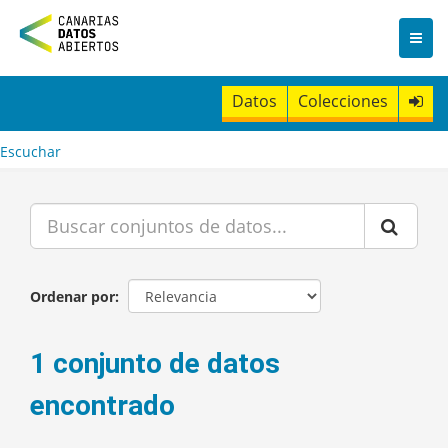
I
r
a
l
c
Datos
Colecciones
o
n
t
Escuchar
e
n
i
d
o
Ordenar por
1 conjunto de datos
encontrado