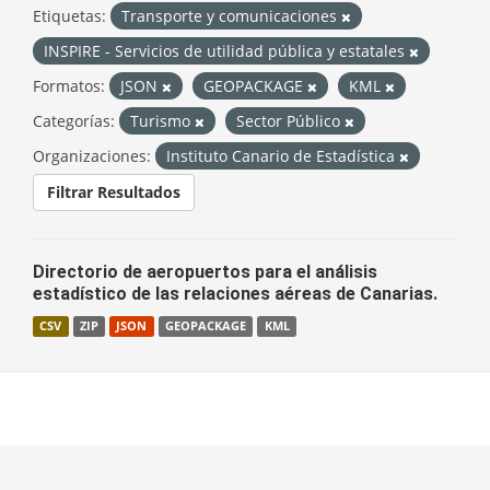
Etiquetas:
Transporte y comunicaciones
INSPIRE - Servicios de utilidad pública y estatales
Formatos:
JSON
GEOPACKAGE
KML
Categorías:
Turismo
Sector Público
Organizaciones:
Instituto Canario de Estadística
Filtrar Resultados
Directorio de aeropuertos para el análisis
estadístico de las relaciones aéreas de Canarias.
CSV
ZIP
JSON
GEOPACKAGE
KML