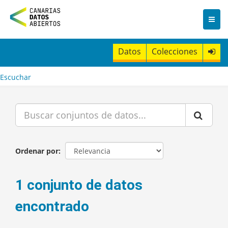
I
r
a
l
c
Datos
Colecciones
o
n
t
Escuchar
e
n
i
d
o
Ordenar por
1 conjunto de datos
encontrado