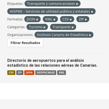
Etiquetas:
Transporte y comunicaciones
INSPIRE - Servicios de utilidad pública y estatales
Formatos:
JSON
KML
CSV
ZIP
Categorías:
Turismo
Transporte
Organizaciones:
Instituto Canario de Estadística
Filtrar Resultados
Directorio de aeropuertos para el análisis
estadístico de las relaciones aéreas de Canarias.
CSV
ZIP
JSON
GEOPACKAGE
KML