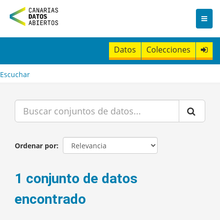
I
r
a
l
c
Datos
Colecciones
o
n
t
Escuchar
e
n
i
d
o
Ordenar por
1 conjunto de datos
encontrado