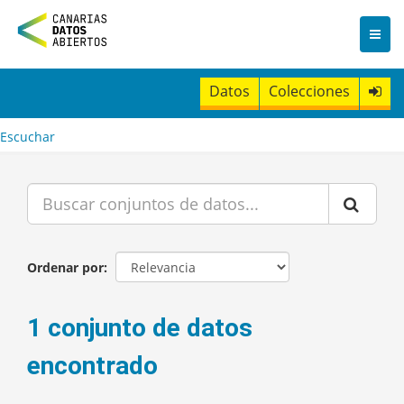
I
r
a
l
c
Datos
Colecciones
o
n
t
Escuchar
e
n
i
d
o
Ordenar por
1 conjunto de datos
encontrado