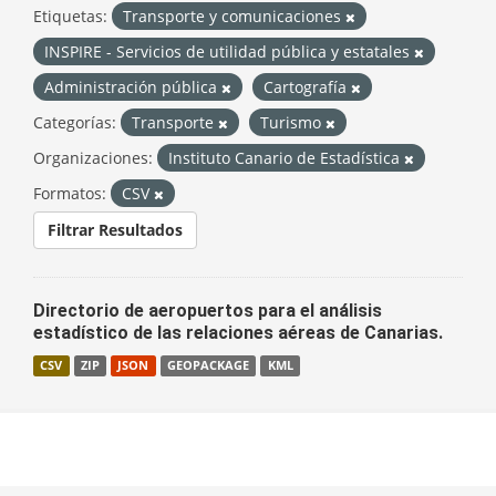
Etiquetas:
Transporte y comunicaciones
INSPIRE - Servicios de utilidad pública y estatales
Administración pública
Cartografía
Categorías:
Transporte
Turismo
Organizaciones:
Instituto Canario de Estadística
Formatos:
CSV
Filtrar Resultados
Directorio de aeropuertos para el análisis
estadístico de las relaciones aéreas de Canarias.
CSV
ZIP
JSON
GEOPACKAGE
KML