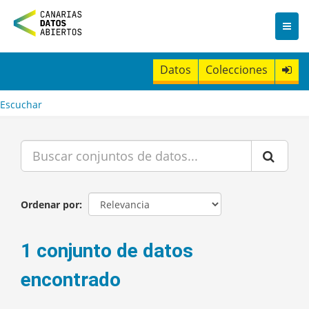
I
r
a
l
c
Datos
Colecciones
o
n
t
Escuchar
e
n
i
d
o
Ordenar por
1 conjunto de datos
encontrado