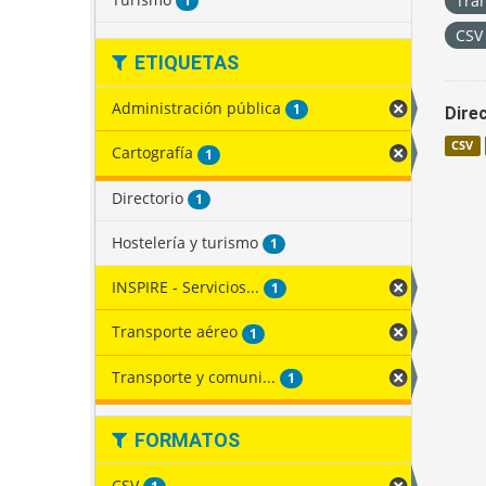
Tra
1
CS
ETIQUETAS
Administración pública
1
Direc
CSV
Cartografía
1
Directorio
1
Hostelería y turismo
1
INSPIRE - Servicios...
1
Transporte aéreo
1
Transporte y comuni...
1
FORMATOS
CSV