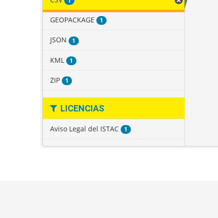
1
GEOPACKAGE
1
JSON
1
KML
1
ZIP
1
LICENCIAS
Aviso Legal del ISTAC
1