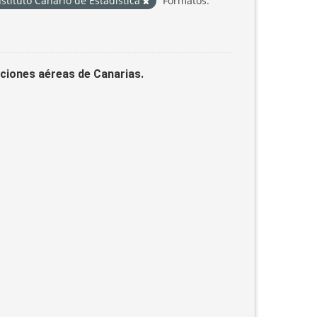
nstituto Canario de Estadística
Formatos:
laciones aéreas de Canarias.