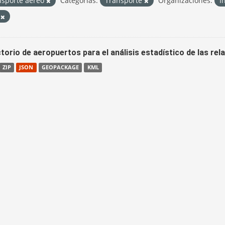
nsporte aéreo
Categorías:
Transporte
Organizaciones:
I
V
torio de aeropuertos para el análisis estadístico de las re
ZIP
JSON
GEOPACKAGE
KML