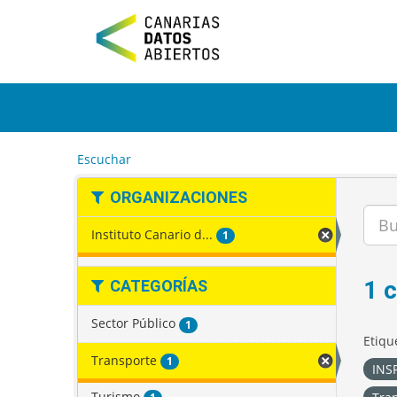
I
r
a
l
c
o
n
t
e
Escuchar
n
i
ORGANIZACIONES
d
o
Instituto Canario d...
1
1 
CATEGORÍAS
Sector Público
1
Etiqu
Transporte
1
INSP
Turismo