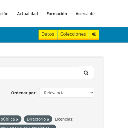
ación
Actualidad
Formación
Acerca de
Datos
Colecciones
Ordenar por
 pública
Directorio
Licencias: