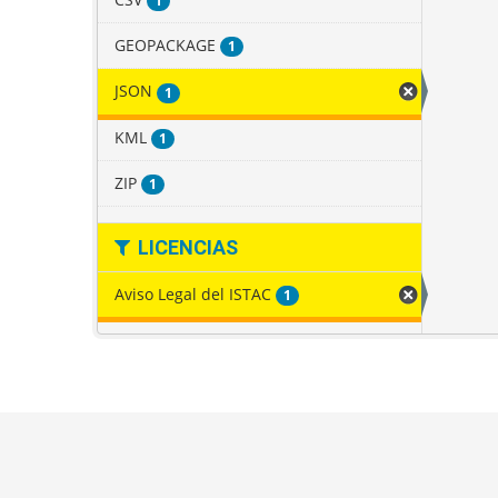
1
GEOPACKAGE
1
JSON
1
KML
1
ZIP
1
LICENCIAS
Aviso Legal del ISTAC
1