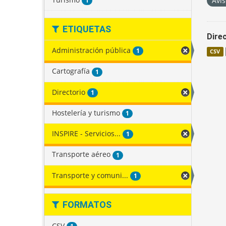
Avis
1
ETIQUETAS
Direc
Administración pública
1
CSV
Cartografía
1
Directorio
1
Hostelería y turismo
1
INSPIRE - Servicios...
1
Transporte aéreo
1
Transporte y comuni...
1
FORMATOS
CSV