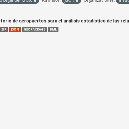
o Legal del ISTAC
Formatos:
JSON
Organizaciones:
Insti
torio de aeropuertos para el análisis estadístico de las re
ZIP
JSON
GEOPACKAGE
KML