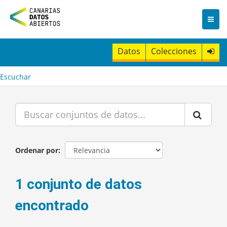
I
r
a
l
c
Datos
Colecciones
o
n
t
Escuchar
e
n
i
d
o
Ordenar por
1 conjunto de datos
encontrado