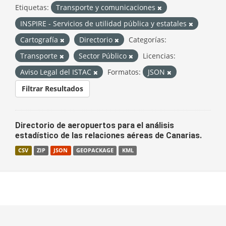
Etiquetas:
Transporte y comunicaciones
INSPIRE - Servicios de utilidad pública y estatales
Cartografía
Directorio
Categorías:
Transporte
Sector Público
Licencias:
Aviso Legal del ISTAC
Formatos:
JSON
Filtrar Resultados
Directorio de aeropuertos para el análisis
estadístico de las relaciones aéreas de Canarias.
CSV
ZIP
JSON
GEOPACKAGE
KML