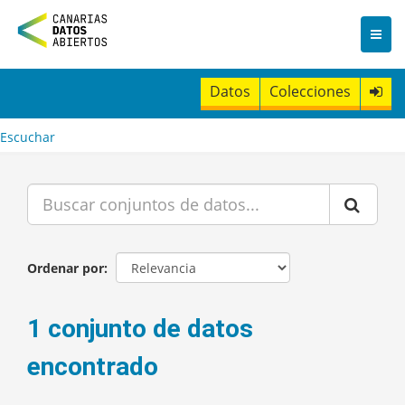
I
r
a
l
c
Datos
Colecciones
o
n
t
Escuchar
e
n
i
d
o
Ordenar por
1 conjunto de datos
encontrado