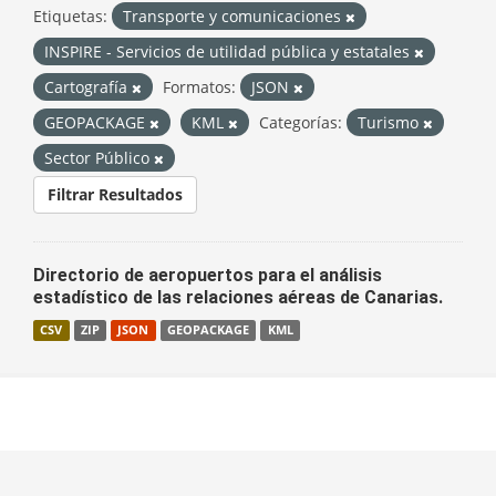
Etiquetas:
Transporte y comunicaciones
INSPIRE - Servicios de utilidad pública y estatales
Cartografía
Formatos:
JSON
GEOPACKAGE
KML
Categorías:
Turismo
Sector Público
Filtrar Resultados
Directorio de aeropuertos para el análisis
estadístico de las relaciones aéreas de Canarias.
CSV
ZIP
JSON
GEOPACKAGE
KML