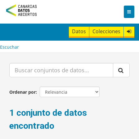
I
r
a
l
c
Datos
Colecciones
o
n
t
Escuchar
e
n
i
d
o
Ordenar por
1 conjunto de datos
encontrado