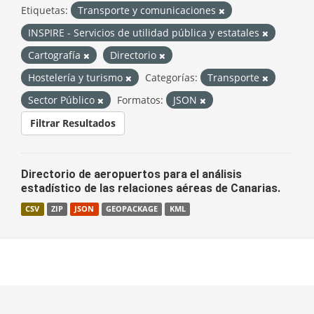
Etiquetas:
Transporte y comunicaciones
INSPIRE - Servicios de utilidad pública y estatales
Cartografía
Directorio
Hostelería y turismo
Categorías:
Transporte
Sector Público
Formatos:
JSON
Filtrar Resultados
Directorio de aeropuertos para el análisis
estadístico de las relaciones aéreas de Canarias.
CSV
ZIP
JSON
GEOPACKAGE
KML