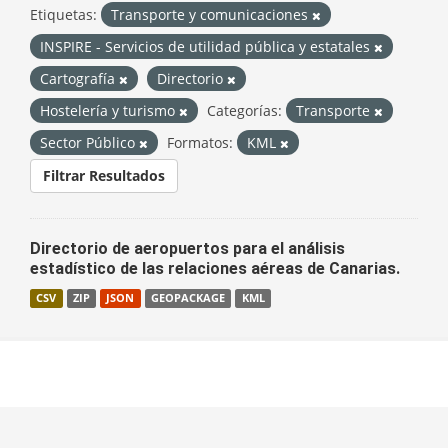
Etiquetas:
Transporte y comunicaciones
INSPIRE - Servicios de utilidad pública y estatales
Cartografía
Directorio
Hostelería y turismo
Categorías:
Transporte
Sector Público
Formatos:
KML
Filtrar Resultados
Directorio de aeropuertos para el análisis
estadístico de las relaciones aéreas de Canarias.
CSV
ZIP
JSON
GEOPACKAGE
KML