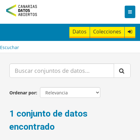
I
r
a
l
c
Datos
Colecciones
o
n
t
Escuchar
e
n
i
d
o
Ordenar por
1 conjunto de datos
encontrado