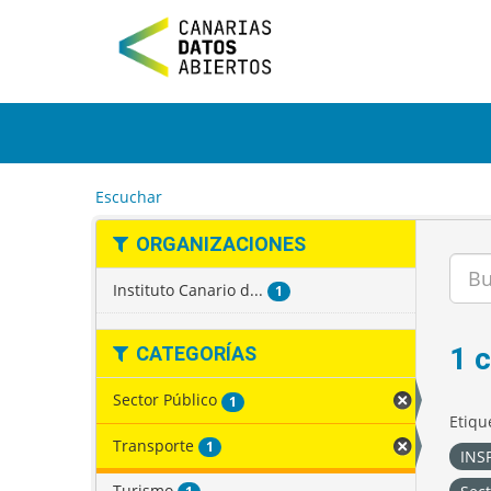
I
r
a
l
c
o
n
t
e
Escuchar
n
i
ORGANIZACIONES
d
o
Instituto Canario d...
1
1 
CATEGORÍAS
Sector Público
1
Etiqu
Transporte
1
INSP
Turismo