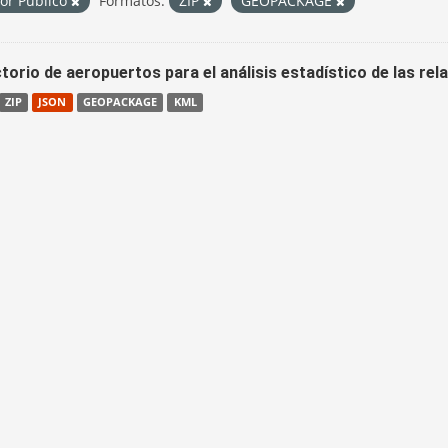
tor Público
Formatos:
ZIP
GEOPACKAGE
torio de aeropuertos para el análisis estadístico de las re
ZIP
JSON
GEOPACKAGE
KML