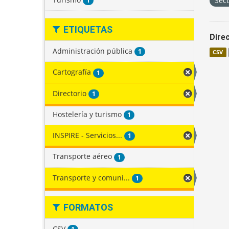
Sec
1
ETIQUETAS
Direc
Administración pública
1
CSV
Cartografía
1
Directorio
1
Hostelería y turismo
1
INSPIRE - Servicios...
1
Transporte aéreo
1
Transporte y comuni...
1
FORMATOS
CSV