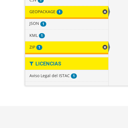
1
GEOPACKAGE
1
JSON
1
KML
1
ZIP
1
LICENCIAS
Aviso Legal del ISTAC
1