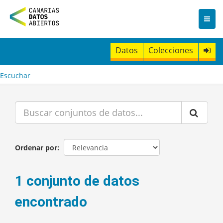
I
r
a
l
c
Datos
Colecciones
o
n
t
Escuchar
e
n
i
d
o
Ordenar por
1 conjunto de datos
encontrado