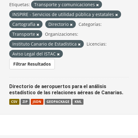
Etiquetas:
Transporte y comunicaciones
INSPIRE - Servicios de utilidad pública y estatales
Cartografía
Directorio
Categorías:
Transporte
Organizaciones:
Instituto Canario de Estadística
Licencias:
Aviso Legal del ISTAC
Filtrar Resultados
Directorio de aeropuertos para el análisis
estadístico de las relaciones aéreas de Canarias.
CSV
ZIP
JSON
GEOPACKAGE
KML