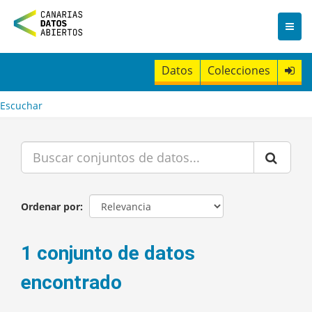
I
r
a
l
c
Datos
Colecciones
o
n
t
Escuchar
e
n
i
d
o
Ordenar por
1 conjunto de datos
encontrado