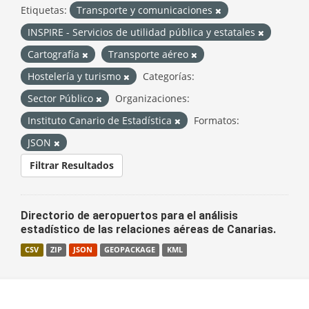
Etiquetas:
Transporte y comunicaciones
INSPIRE - Servicios de utilidad pública y estatales
Cartografía
Transporte aéreo
Hostelería y turismo
Categorías:
Sector Público
Organizaciones:
Instituto Canario de Estadística
Formatos:
JSON
Filtrar Resultados
Directorio de aeropuertos para el análisis
estadístico de las relaciones aéreas de Canarias.
CSV
ZIP
JSON
GEOPACKAGE
KML