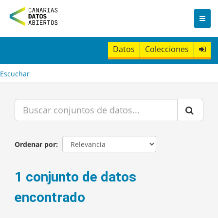
I
r
a
l
c
Datos
Colecciones
o
n
t
Escuchar
e
n
i
d
o
Ordenar por
1 conjunto de datos
encontrado