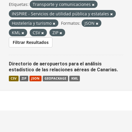
Etiquetas:
Transporte y comunicaciones
INSPIRE - Servicios de utilidad pública y estatales
Hostelería y turismo
Formatos:
JSON
KML
CSV
ZIP
Filtrar Resultados
Directorio de aeropuertos para el análisis
estadístico de las relaciones aéreas de Canarias.
CSV
ZIP
JSON
GEOPACKAGE
KML