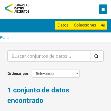
I
r
a
l
c
Datos
Colecciones
o
n
t
Escuchar
e
n
i
d
o
Ordenar por
1 conjunto de datos
encontrado