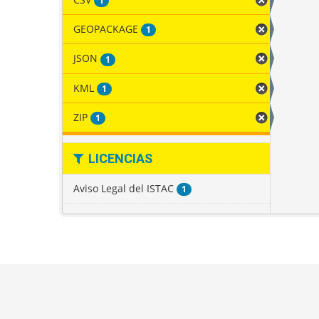
1
GEOPACKAGE
1
JSON
1
KML
1
ZIP
1
LICENCIAS
Aviso Legal del ISTAC
1