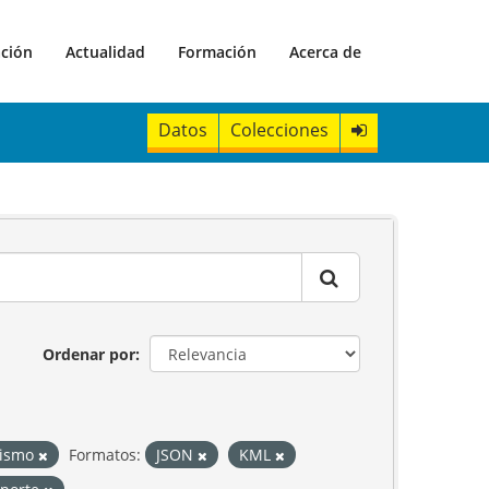
ación
Actualidad
Formación
Acerca de
Datos
Colecciones
Ordenar por
urismo
Formatos:
JSON
KML