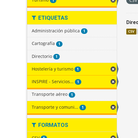
CS
1
ETIQUETAS
Direc
Administración pública
1
CSV
Cartografía
1
Directorio
1
Hostelería y turismo
1
INSPIRE - Servicios...
1
Transporte aéreo
1
Transporte y comuni...
1
FORMATOS
CSV