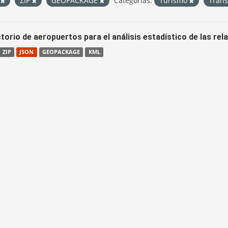
V
ZIP
GEOPACKAGE
Categorías:
Turismo
Tran
torio de aeropuertos para el análisis estadístico de las re
ZIP
JSON
GEOPACKAGE
KML