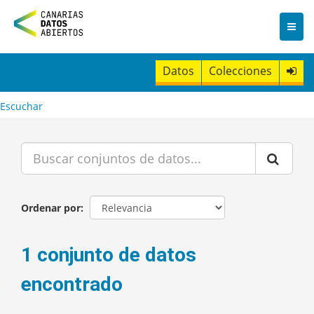
I
r
a
l
c
Datos
Colecciones
o
n
t
Escuchar
e
n
i
d
o
Ordenar por
1 conjunto de datos
encontrado