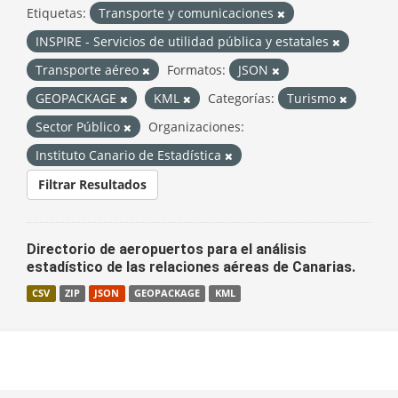
Etiquetas:
Transporte y comunicaciones
INSPIRE - Servicios de utilidad pública y estatales
Transporte aéreo
Formatos:
JSON
GEOPACKAGE
KML
Categorías:
Turismo
Sector Público
Organizaciones:
Instituto Canario de Estadística
Filtrar Resultados
Directorio de aeropuertos para el análisis
estadístico de las relaciones aéreas de Canarias.
CSV
ZIP
JSON
GEOPACKAGE
KML