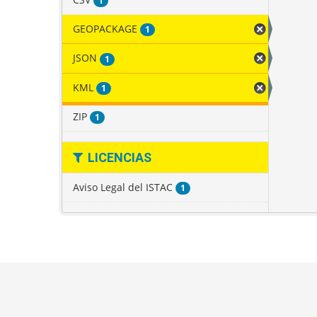
1
GEOPACKAGE
1
JSON
1
KML
1
ZIP
1
LICENCIAS
Aviso Legal del ISTAC
1