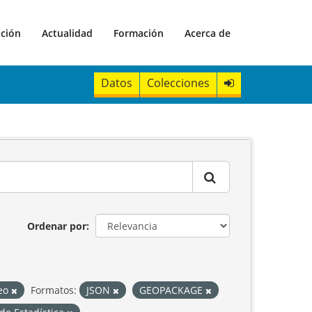
ación
Actualidad
Formación
Acerca de
Datos
Colecciones
Ordenar por
reo
Formatos:
JSON
GEOPACKAGE