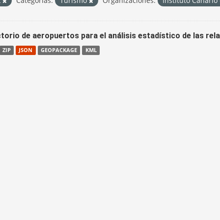
L
Categorías:
Turismo
Organizaciones:
Instituto Canario
torio de aeropuertos para el análisis estadístico de las re
ZIP
JSON
GEOPACKAGE
KML