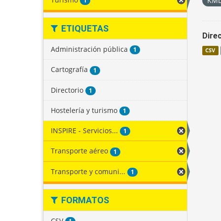
KM
1
ETIQUETAS
Direc
Administración pública
1
CSV
Cartografía
1
Directorio
1
Hostelería y turismo
1
INSPIRE - Servicios...
1
Transporte aéreo
1
Transporte y comuni...
1
FORMATOS
CSV