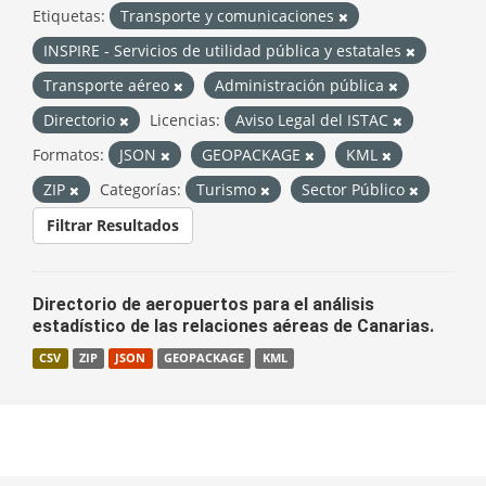
Etiquetas:
Transporte y comunicaciones
INSPIRE - Servicios de utilidad pública y estatales
Transporte aéreo
Administración pública
Directorio
Licencias:
Aviso Legal del ISTAC
Formatos:
JSON
GEOPACKAGE
KML
ZIP
Categorías:
Turismo
Sector Público
Filtrar Resultados
Directorio de aeropuertos para el análisis
estadístico de las relaciones aéreas de Canarias.
CSV
ZIP
JSON
GEOPACKAGE
KML