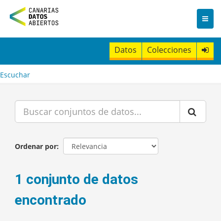
I
r
a
l
c
Datos
Colecciones
o
n
t
Escuchar
e
n
i
d
o
Ordenar por
1 conjunto de datos
encontrado