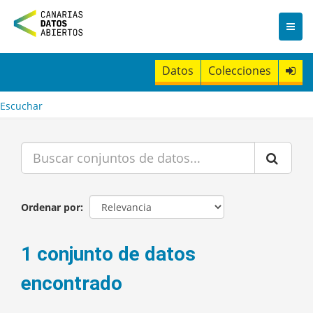
I
r
a
l
c
Datos
Colecciones
o
n
t
Escuchar
e
n
i
d
o
Ordenar por
1 conjunto de datos
encontrado