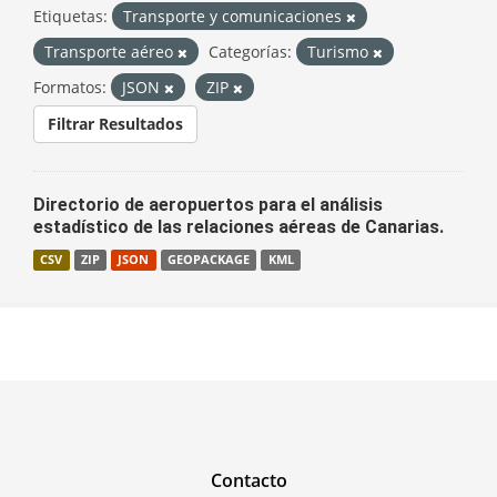
Etiquetas:
Transporte y comunicaciones
Transporte aéreo
Categorías:
Turismo
Formatos:
JSON
ZIP
Filtrar Resultados
Directorio de aeropuertos para el análisis
estadístico de las relaciones aéreas de Canarias.
CSV
ZIP
JSON
GEOPACKAGE
KML
Contacto