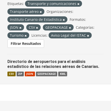
Etiquetas:
Transporte y comunicaciones
Transporte aéreo
Organizaciones:
Instituto Canario de Estadística
Formatos:
JSON
CSV
GEOPACKAGE
Categorías:
Turismo
Licencias:
Aviso Legal del ISTAC
Filtrar Resultados
Directorio de aeropuertos para el análisis
estadístico de las relaciones aéreas de Canarias.
CSV
ZIP
JSON
GEOPACKAGE
KML