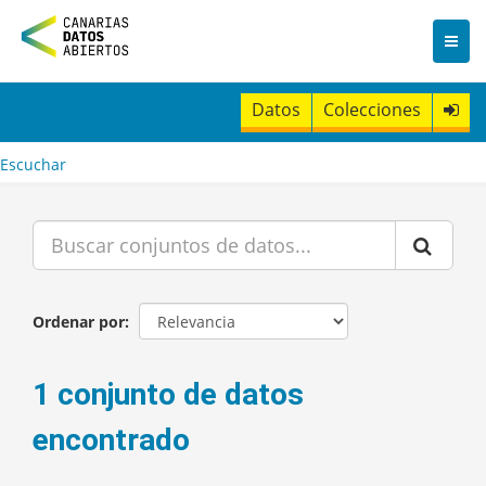
I
r
a
l
c
Datos
Colecciones
o
n
t
Escuchar
e
n
i
d
o
Ordenar por
1 conjunto de datos
encontrado