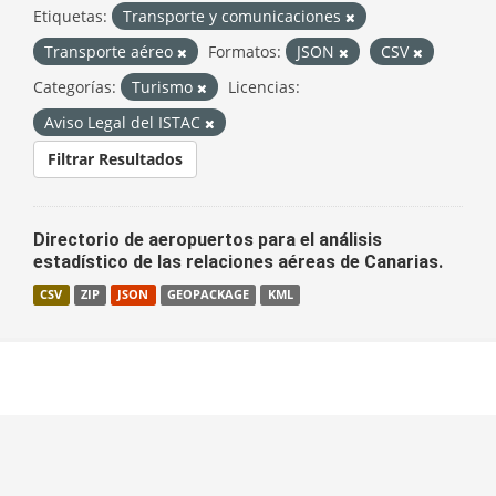
Etiquetas:
Transporte y comunicaciones
Transporte aéreo
Formatos:
JSON
CSV
Categorías:
Turismo
Licencias:
Aviso Legal del ISTAC
Filtrar Resultados
Directorio de aeropuertos para el análisis
estadístico de las relaciones aéreas de Canarias.
CSV
ZIP
JSON
GEOPACKAGE
KML