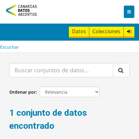
I
r
a
l
c
Datos
Colecciones
o
n
t
Escuchar
e
n
i
d
o
Ordenar por
1 conjunto de datos
encontrado