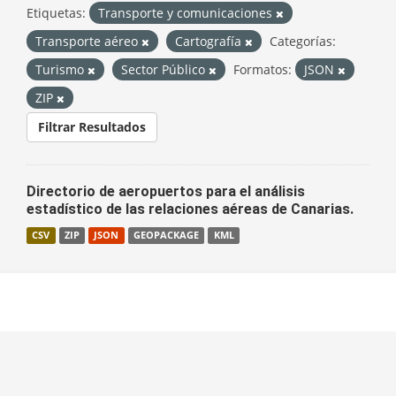
Etiquetas:
Transporte y comunicaciones
Transporte aéreo
Cartografía
Categorías:
Turismo
Sector Público
Formatos:
JSON
ZIP
Filtrar Resultados
Directorio de aeropuertos para el análisis
estadístico de las relaciones aéreas de Canarias.
CSV
ZIP
JSON
GEOPACKAGE
KML