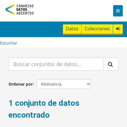
I
r
a
l
c
Datos
Colecciones
o
n
t
Escuchar
e
n
i
d
o
Ordenar por
1 conjunto de datos
encontrado