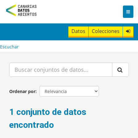
I
r
a
l
c
Datos
Colecciones
o
n
t
Escuchar
e
n
i
d
o
Ordenar por
1 conjunto de datos
encontrado