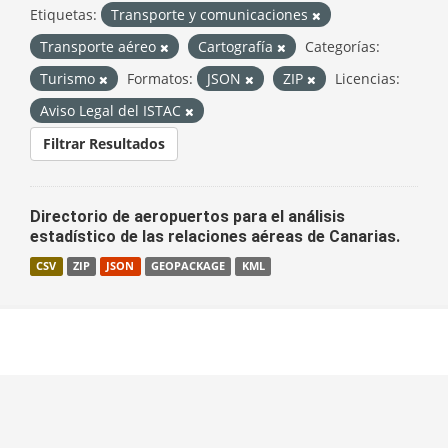
Etiquetas:
Transporte y comunicaciones
Transporte aéreo
Cartografía
Categorías:
Turismo
Formatos:
JSON
ZIP
Licencias:
Aviso Legal del ISTAC
Filtrar Resultados
Directorio de aeropuertos para el análisis
estadístico de las relaciones aéreas de Canarias.
CSV
ZIP
JSON
GEOPACKAGE
KML