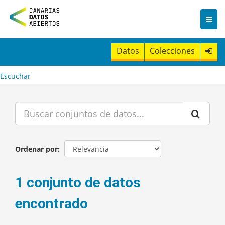
I
r
a
l
c
Datos
Colecciones
o
n
t
Escuchar
e
n
i
d
o
Ordenar por
1 conjunto de datos
encontrado