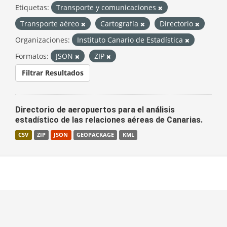
Etiquetas:
Transporte y comunicaciones
Transporte aéreo
Cartografía
Directorio
Organizaciones:
Instituto Canario de Estadística
Formatos:
JSON
ZIP
Filtrar Resultados
Directorio de aeropuertos para el análisis
estadístico de las relaciones aéreas de Canarias.
CSV
ZIP
JSON
GEOPACKAGE
KML