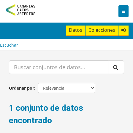
I
r
a
l
c
Datos
Colecciones
o
n
t
Escuchar
e
n
i
d
o
Ordenar por
1 conjunto de datos
encontrado