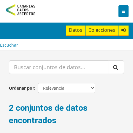
I
r
a
l
c
Datos
Colecciones
o
n
t
Escuchar
e
n
i
d
o
Ordenar por
2 conjuntos de datos
encontrados