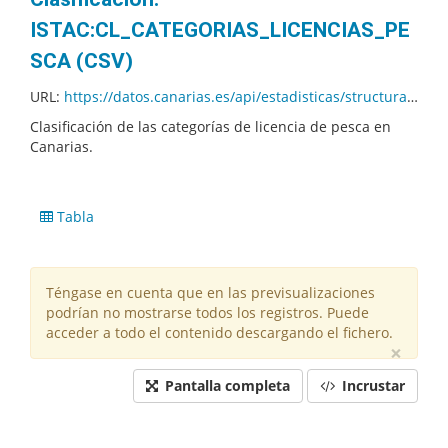
ISTAC:CL_CATEGORIAS_LICENCIAS_PE
SCA (CSV)
URL:
https://datos.canarias.es/api/estadisticas/structural-resources/v1.0/codelists/ISTAC/CL_CATEGORIAS_LICENCIAS_PESCA/01.001/codes.csv?fields=+description
Clasificación de las categorías de licencia de pesca en
Canarias.
Tabla
Téngase en cuenta que en las previsualizaciones
podrían no mostrarse todos los registros. Puede
acceder a todo el contenido descargando el fichero.
×
Pantalla completa
Incrustar