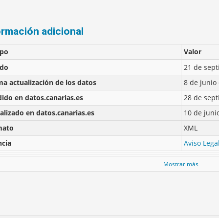
ormación adicional
po
Valor
ado
21 de sep
ma actualización de los datos
8 de junio
ido en datos.canarias.es
28 de sep
alizado en datos.canarias.es
10 de juni
mato
XML
ncia
Aviso Lega
Mostrar más