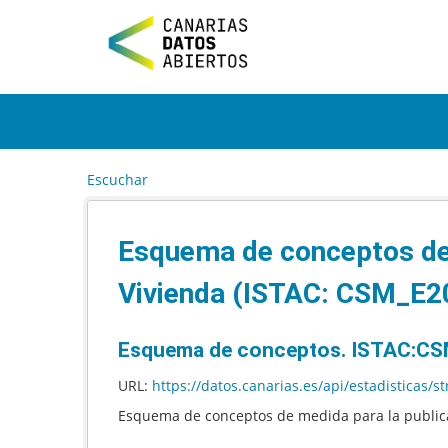
I
r
a
l
c
o
n
t
e
Escuchar
n
i
d
Esquema de conceptos de 
o
Vivienda (ISTAC: CSM_E
Esquema de conceptos. ISTAC:C
URL:
https://datos.canarias.es/api/estadisticas
Esquema de conceptos de medida para la publicac