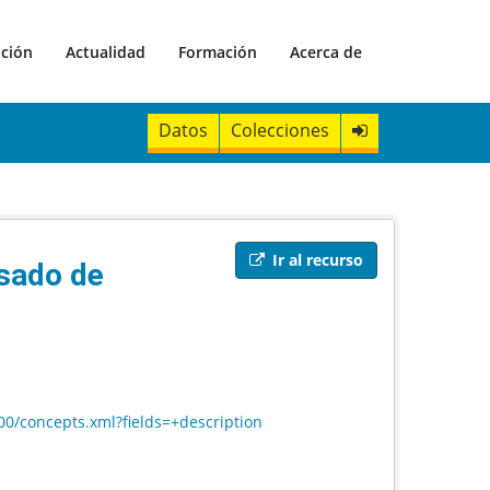
ación
Actualidad
Formación
Acerca de
Datos
Colecciones
Ir al recurso
sado de
00/concepts.xml?fields=+description