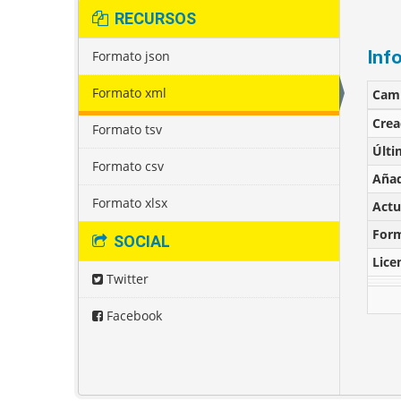
RECURSOS
Inf
Formato json
Formato xml
Cam
Cre
Formato tsv
Últi
Formato csv
Añad
Formato xlsx
Actu
For
SOCIAL
Lice
Twitter
Facebook