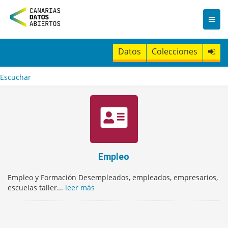
I
r
a
l
c
Datos
Colecciones
o
n
t
Escuchar
e
n
i
d
o
Empleo
Empleo y Formación Desempleados, empleados, empresarios,
escuelas taller...
leer más