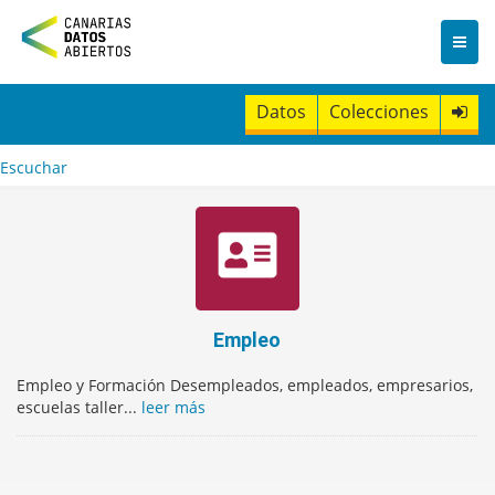
I
r
a
l
c
Datos
Colecciones
o
n
t
Escuchar
e
n
i
d
o
Empleo
Empleo y Formación Desempleados, empleados, empresarios,
escuelas taller...
leer más