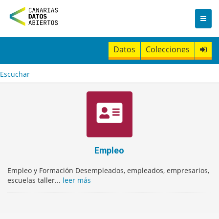
I
r
a
l
c
Datos
Colecciones
o
n
t
Escuchar
e
n
i
d
o
Empleo
Empleo y Formación Desempleados, empleados, empresarios,
escuelas taller...
leer más