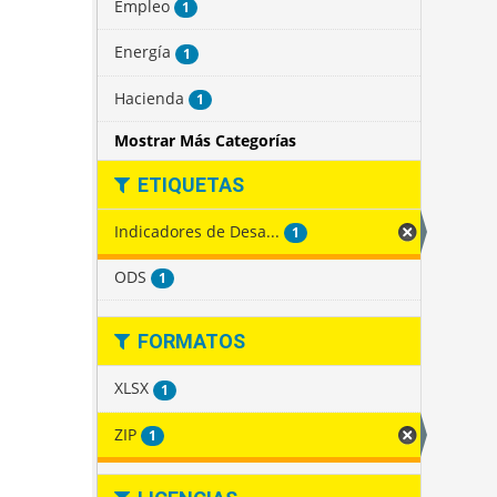
Empleo
1
Energía
1
Hacienda
1
Mostrar Más Categorías
ETIQUETAS
Indicadores de Desa...
1
ODS
1
FORMATOS
XLSX
1
ZIP
1