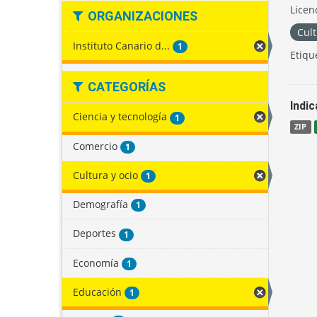
Licen
ORGANIZACIONES
Cult
Instituto Canario d...
1
Etiqu
CATEGORÍAS
Indi
Ciencia y tecnología
1
ZIP
Comercio
1
Cultura y ocio
1
Demografía
1
Deportes
1
Economía
1
Educación
1