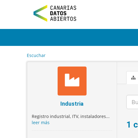
I
r
a
l
c
o
n
t
e
Escuchar
n
i
d
o
Industria
Registro industrial, ITV, instaladores...
leer más
1 