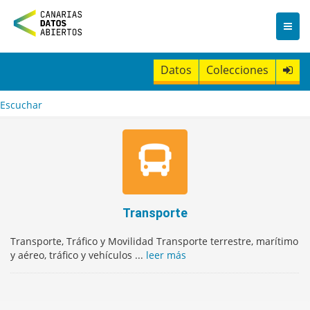
I
r
a
l
c
Datos
Colecciones
o
n
t
Escuchar
e
n
i
d
o
Transporte
Transporte, Tráfico y Movilidad Transporte terrestre, marítimo
y aéreo, tráfico y vehículos ...
leer más