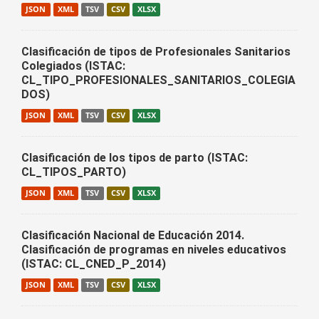
JSON
XML
TSV
CSV
XLSX
Clasificación de tipos de Profesionales Sanitarios
Colegiados (ISTAC:
CL_TIPO_PROFESIONALES_SANITARIOS_COLEGIA
DOS)
JSON
XML
TSV
CSV
XLSX
Clasificación de los tipos de parto (ISTAC:
CL_TIPOS_PARTO)
JSON
XML
TSV
CSV
XLSX
Clasificación Nacional de Educación 2014.
Clasificación de programas en niveles educativos
(ISTAC: CL_CNED_P_2014)
JSON
XML
TSV
CSV
XLSX