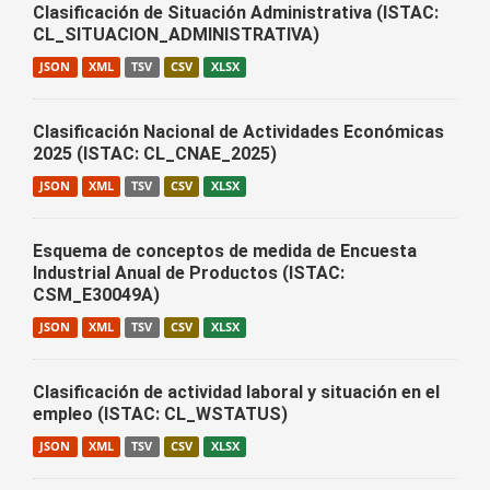
Clasificación de Situación Administrativa (ISTAC:
CL_SITUACION_ADMINISTRATIVA)
JSON
XML
TSV
CSV
XLSX
Clasificación Nacional de Actividades Económicas
2025 (ISTAC: CL_CNAE_2025)
JSON
XML
TSV
CSV
XLSX
Esquema de conceptos de medida de Encuesta
Industrial Anual de Productos (ISTAC:
CSM_E30049A)
JSON
XML
TSV
CSV
XLSX
Clasificación de actividad laboral y situación en el
empleo (ISTAC: CL_WSTATUS)
JSON
XML
TSV
CSV
XLSX