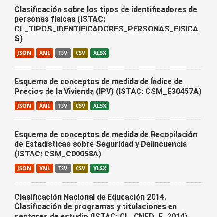
Clasificación sobre los tipos de identificadores de
personas físicas (ISTAC:
CL_TIPOS_IDENTIFICADORES_PERSONAS_FISICA
S)
JSON
XML
TSV
CSV
XLSX
Esquema de conceptos de medida de Índice de
Precios de la Vivienda (IPV) (ISTAC: CSM_E30457A)
JSON
XML
TSV
CSV
XLSX
Esquema de conceptos de medida de Recopilación
de Estadísticas sobre Seguridad y Delincuencia
(ISTAC: CSM_C00058A)
JSON
XML
TSV
CSV
XLSX
Clasificación Nacional de Educación 2014.
Clasificación de programas y titulaciones en
sectores de estudio (ISTAC: CL_CNED_F_2014)