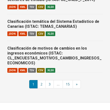
JSON
XML
TSV
CSV
XLSX
Clasificación temática del Sistema Estadístico de
Canarias (ISTAC: TEMAS_CANARIAS)
JSON
XML
TSV
CSV
XLSX
Clasificación de motivos de cambios en los
ingresos económicos (ISTAC:
CL_ENCUESTAS_MOTIVOS_CAMBIOS_INGRESOS_
ECONOMICOS)
JSON
XML
TSV
CSV
XLSX
1
2
3
...
15
»