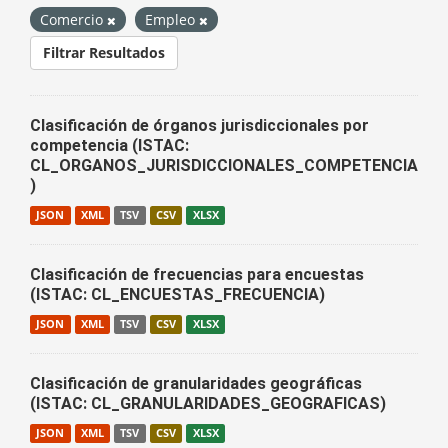
Comercio
Empleo
Filtrar Resultados
Clasificación de órganos jurisdiccionales por
competencia (ISTAC:
CL_ORGANOS_JURISDICCIONALES_COMPETENCIA
)
JSON
XML
TSV
CSV
XLSX
Clasificación de frecuencias para encuestas
(ISTAC: CL_ENCUESTAS_FRECUENCIA)
JSON
XML
TSV
CSV
XLSX
Clasificación de granularidades geográficas
(ISTAC: CL_GRANULARIDADES_GEOGRAFICAS)
JSON
XML
TSV
CSV
XLSX