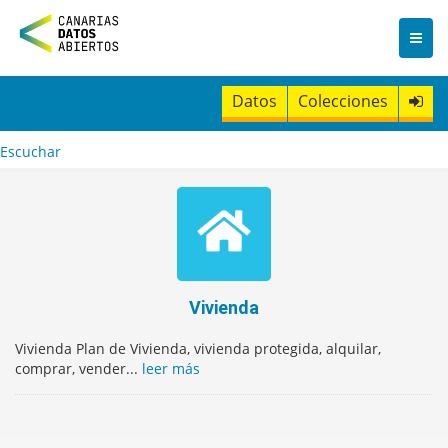
I
r
a
l
c
Datos
Colecciones
o
n
t
Escuchar
e
n
i
d
o
Vivienda
Vivienda Plan de Vivienda, vivienda protegida, alquilar,
comprar, vender...
leer más