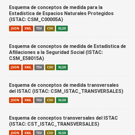
Esquema de conceptos de medida para la
Estadística de Espacios Naturales Protegidos
(ISTAC: CSM_C00005A)
JSON
XML
TSV
CSV
XLSX
Esquema de conceptos de medida de Estadística de
Afiliaciones a la Seguridad Social (ISTAC:
CSM_E58015A)
JSON
XML
TSV
CSV
XLSX
Esquema de conceptos de medida transversales
del ISTAC (ISTAC: CSM_ISTAC_TRANSVERSALES)
JSON
XML
TSV
CSV
XLSX
Esquema de conceptos transversales del ISTAC
(ISTAC: CST_ISTAC_TRANSVERSALES)
JSON
XML
TSV
CSV
XLSX