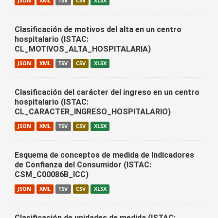
JSON
XML
TSV
CSV
XLSX
Clasificación de motivos del alta en un centro
hospitalario (ISTAC:
CL_MOTIVOS_ALTA_HOSPITALARIA)
JSON
XML
TSV
CSV
XLSX
Clasificación del carácter del ingreso en un centro
hospitalario (ISTAC:
CL_CARACTER_INGRESO_HOSPITALARIO)
JSON
XML
TSV
CSV
XLSX
Esquema de conceptos de medida de Indicadores
de Confianza del Consumidor (ISTAC:
CSM_C00086B_ICC)
JSON
XML
TSV
CSV
XLSX
Clasificación de unidades de medida (ISTAC: