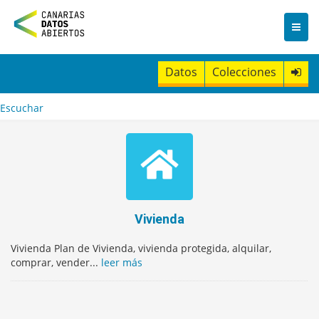
I
r
a
l
c
Datos
Colecciones
o
n
t
Escuchar
e
n
i
d
o
Vivienda
Vivienda Plan de Vivienda, vivienda protegida, alquilar,
comprar, vender...
leer más