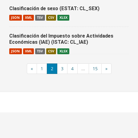
Clasificación de sexo (ESTAT: CL_SEX)
JSON
XML
TSV
CSV
XLSX
Clasificación del Impuesto sobre Actividades
Económicas (IAE) (ISTAC: CL_IAE)
JSON
XML
TSV
CSV
XLSX
«
1
2
3
4
...
15
»