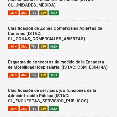
CL_UNIDADES_MEDIDA)
JSON
XML
TSV
CSV
XLSX
Clasificación de Zonas Comerciales Abiertas de
Canarias (ISTAC:
CL_ZONAS_COMERCIALES_ABIERTAS)
JSON
XML
TSV
CSV
XLSX
Esquema de conceptos de medida de la Encuesta
de Morbilidad Hospitalaria. (ISTAC: CSM_E30414A)
JSON
XML
TSV
CSV
XLSX
Clasificación de servicios y/o funciones de la
Administración Pública (ISTAC:
CL_ENCUESTAS_SERVICIOS_PUBLICOS)
JSON
XML
TSV
CSV
XLSX