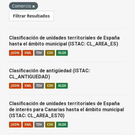
Comercio
Filtrar Resultados
Clasificación de unidades territoriales de España
hasta el ámbito municipal (ISTAC: CL_AREA_ES)
JSON
XML
TSV
CSV
XLSX
Clasificación de antigüedad (ISTAC:
CL_ANTIGUEDAD)
JSON
XML
TSV
CSV
XLSX
Clasificación de unidades territoriales de España
de interés para Canarias hasta el ámbito municipal
(ISTAC: CL_AREA_ES70)
JSON
XML
TSV
CSV
XLSX