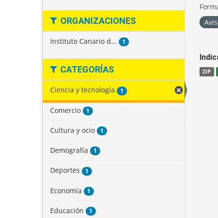
Forma
ORGANIZACIONES
Avis
Instituto Canario d...
1
Indi
CATEGORÍAS
ZIP
Ciencia y tecnología
1
Comercio
1
Cultura y ocio
1
Demografía
1
Deportes
1
Economía
1
Educación
1