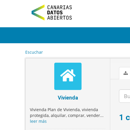
I
r
a
l
c
o
n
t
e
Escuchar
n
i
d
o
Vivienda
Vivienda Plan de Vivienda, vivienda
protegida, alquilar, comprar, vender...
1 
leer más