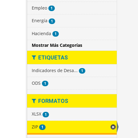
Empleo
1
Energía
1
Hacienda
1
Mostrar Más Categorías
ETIQUETAS
Indicadores de Desa...
1
ODS
1
FORMATOS
XLSX
1
ZIP
1