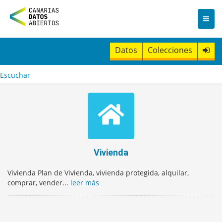
I
r
a
l
c
Datos
Colecciones
o
n
t
Escuchar
e
n
i
d
o
Vivienda
Vivienda Plan de Vivienda, vivienda protegida, alquilar,
comprar, vender...
leer más