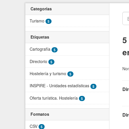
Ir
al
Categorías
contenido
Turismo
5
5
Etiquetas
e
Cartografía
5
Directorio
5
Non
Hostelería y turismo
5
INSPIRE - Unidades estadísticas
5
Di
Oferta turística. Hostelería
5
Formatos
Di
CSV
5