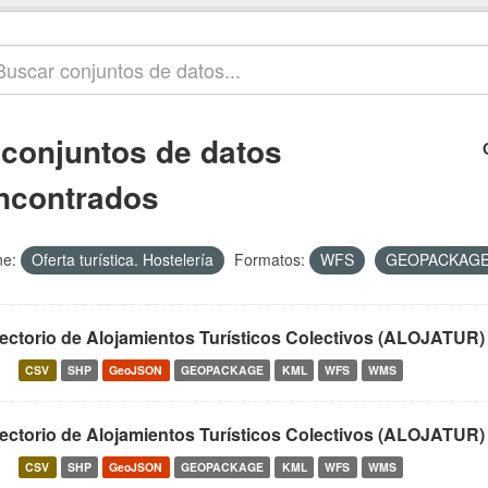
 conjuntos de datos
ncontrados
e:
Oferta turística. Hostelería
Formatos:
WFS
GEOPACKAG
rectorio de Alojamientos Turísticos Colectivos (ALOJATUR)
CSV
SHP
GeoJSON
GEOPACKAGE
KML
WFS
WMS
rectorio de Alojamientos Turísticos Colectivos (ALOJATUR)
CSV
SHP
GeoJSON
GEOPACKAGE
KML
WFS
WMS