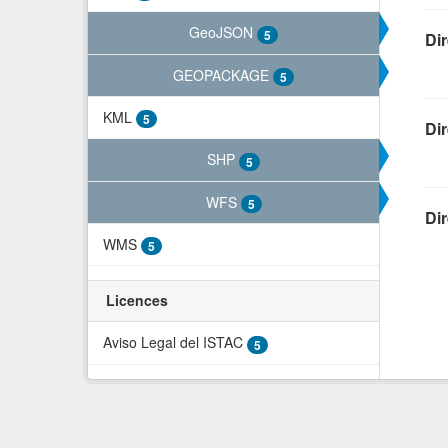
GeoJSON
5
Di
GEOPACKAGE
5
KML
5
Di
SHP
5
WFS
5
Di
WMS
5
Licences
Aviso Legal del ISTAC
5