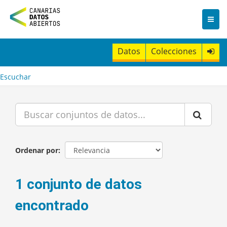
I
r
a
l
c
Datos
Colecciones
o
n
t
Escuchar
e
n
i
d
o
Ordenar por
1 conjunto de datos
encontrado