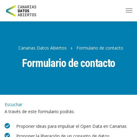
Ir
al
contenido
principal
Canarias Datos Abiertos
Formulario de contacto
Formulario de contacto
Escuchar
A través de este formulario podrás:
Proponer ideas para impulsar el Open Data en Canarias
Proponer la liberación de un conjunto de datos