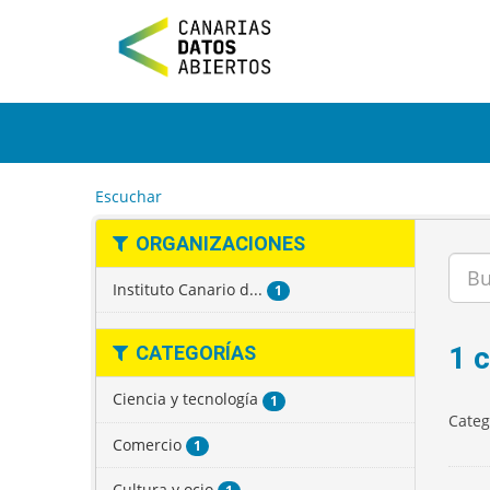
I
r
a
l
c
o
n
t
e
Escuchar
n
i
ORGANIZACIONES
d
o
Instituto Canario d...
1
1 
CATEGORÍAS
Ciencia y tecnología
1
Categ
Comercio
1
Cultura y ocio