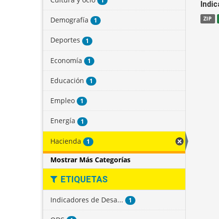
1
Indi
Demografía
ZIP
1
Deportes
1
Economía
1
Educación
1
Empleo
1
Energía
1
Hacienda
1
Mostrar Más Categorías
ETIQUETAS
Indicadores de Desa...
1