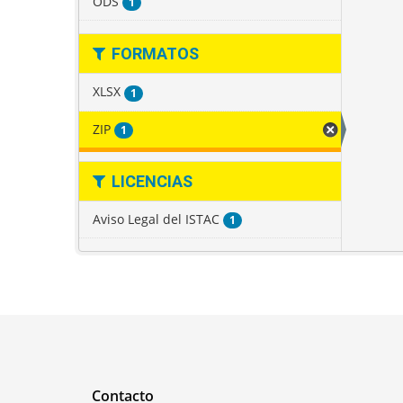
ODS
1
FORMATOS
XLSX
1
ZIP
1
LICENCIAS
Aviso Legal del ISTAC
1
Contacto