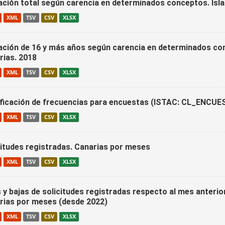
ación total según carencia en determinados conceptos. Isla
XML
TSV
CSV
XLSX
ación de 16 y más años según carencia en determinados conc
rias. 2018
XML
TSV
CSV
XLSX
ificación de frecuencias para encuestas (ISTAC: CL_ENC
XML
TSV
CSV
XLSX
citudes registradas. Canarias por meses
XML
TSV
CSV
XLSX
s y bajas de solicitudes registradas respecto al mes anteri
rias por meses (desde 2022)
XML
TSV
CSV
XLSX