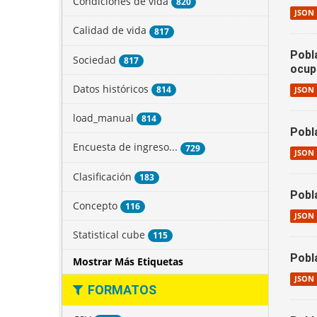
Condiciones de vida
820
JSON
Calidad de vida
817
Pobl
Sociedad
817
ocupa
Datos históricos
814
JSON
load_manual
814
Pobl
Encuesta de ingreso...
729
JSON
Clasificación
183
Pobl
Concepto
116
JSON
Statistical cube
115
Pobl
Mostrar Más Etiquetas
JSON
FORMATOS