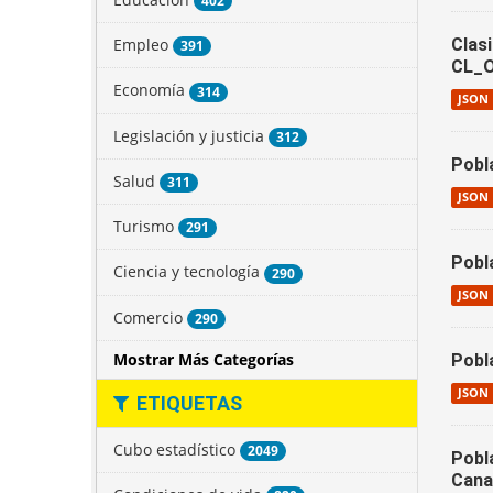
402
Empleo
Clas
391
CL_
Economía
314
JSON
Legislación y justicia
312
Pobl
Salud
311
JSON
Turismo
291
Pobl
Ciencia y tecnología
290
JSON
Comercio
290
Mostrar Más Categorías
Pobl
JSON
ETIQUETAS
Cubo estadístico
2049
Pobl
Cana