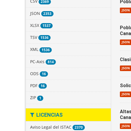
CSV
Pobl
2369
JSON
JSON
2353
XLSX
1537
Pobl
Cana
TSV
1536
JSON
XML
1536
Clas
PC-Axis
814
JSON
ODS
16
PDF
Soli
16
JSON
ZIP
1
Alta
LICENCIAS
Cana
JSON
Aviso Legal del ISTAC
2370