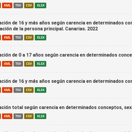
XML
TSV
CSV
XLSX
ación de 16 y más años según carencia en determinados con
ción de la persona principal. Canarias. 2022
XML
TSV
CSV
XLSX
ación de 0 a 17 años según carencia en determinados concep
XML
TSV
CSV
XLSX
ación de 16 y más años según carencia en determinados conc
XML
TSV
CSV
XLSX
ación total según carencia en determinados conceptos, sex
XML
TSV
CSV
XLSX