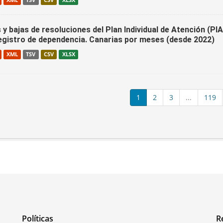
XML
TSV
CSV
XLSX
 y bajas de resoluciones del Plan Individual de Atención (P
registro de dependencia. Canarias por meses (desde 2022)
XML
TSV
CSV
XLSX
1
2
3
...
119
Políticas
R