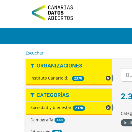
I
r
a
l
c
o
n
t
e
Escuchar
n
i
ORGANIZACIONES
d
o
Instituto Canario d...
2370
2.
CATEGORÍAS
Sociedad y bienestar
2370
Categ
Demografía
448
Inst
Educación