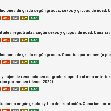
luciones de grado según grados, sexos y grupos de edad. C
XML
TSV
CSV
XLSX
citudes registradas según sexos y grupos de edad. Canaria
XML
TSV
CSV
XLSX
luciones de grado según grados. Canarias por meses (a par
XML
TSV
CSV
XLSX
s y bajas de resoluciones de grado respecto al mes anterior
rias por meses (desde 2022)
XML
TSV
CSV
XLSX
taciones según grados y tipo de prestación. Canarias por 