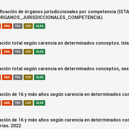
ificación de órganos jurisdiccionales por competencia (IST
ORGANOS_JURISDICCIONALES_COMPETENCIA)
XML
TSV
CSV
XLSX
ación total según carencia en determinados conceptos. Isla
XML
TSV
CSV
XLSX
ación total según carencia en determinados conceptos, sex
XML
TSV
CSV
XLSX
ación de 16 y más años según carencia en determinados conc
XML
TSV
CSV
XLSX
ación de 16 y más años según carencia en determinados conc
rias. 2022