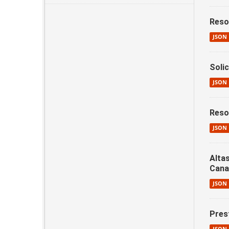
Reso
JSON
Soli
JSON
Reso
JSON
Alta
Cana
JSON
Pres