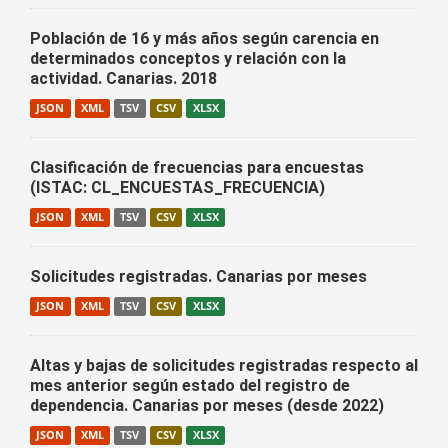
Población de 16 y más años según carencia en
determinados conceptos y relación con la
actividad. Canarias. 2018
JSON
XML
TSV
CSV
XLSX
Clasificación de frecuencias para encuestas
(ISTAC: CL_ENCUESTAS_FRECUENCIA)
JSON
XML
TSV
CSV
XLSX
Solicitudes registradas. Canarias por meses
JSON
XML
TSV
CSV
XLSX
Altas y bajas de solicitudes registradas respecto al
mes anterior según estado del registro de
dependencia. Canarias por meses (desde 2022)
JSON
XML
TSV
CSV
XLSX