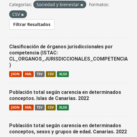
Categorías:
Sociedad y bienestar
Formatos:
CSV
Filtrar Resultados
Clasificación de órganos jurisdiccionales por
competencia (ISTAC:
CL_ORGANOS_JURISDICCIONALES_COMPETENCIA
)
JSON
XML
TSV
CSV
XLSX
Población total según carencia en determinados
conceptos. Islas de Canarias. 2022
JSON
XML
TSV
CSV
XLSX
Población total según carencia en determinados
conceptos, sexos y grupos de edad. Canarias. 2022