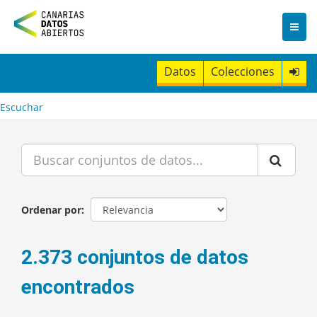
I
r
a
l
c
Datos
Colecciones
o
n
t
Escuchar
e
n
i
d
o
Ordenar por
2.373 conjuntos de datos
encontrados