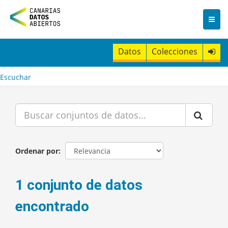
I
r
a
l
c
Datos
Colecciones
o
n
t
Escuchar
e
n
i
d
o
Ordenar por
1 conjunto de datos
encontrado