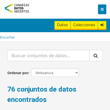
I
r
a
l
c
Datos
Colecciones
o
n
t
Escuchar
e
n
i
d
o
Ordenar por
76 conjuntos de datos
encontrados