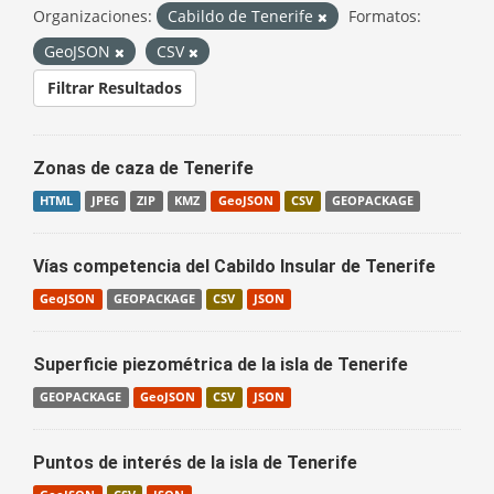
Organizaciones:
Cabildo de Tenerife
Formatos:
GeoJSON
CSV
Filtrar Resultados
Zonas de caza de Tenerife
HTML
JPEG
ZIP
KMZ
GeoJSON
CSV
GEOPACKAGE
Vías competencia del Cabildo Insular de Tenerife
GeoJSON
GEOPACKAGE
CSV
JSON
Superficie piezométrica de la isla de Tenerife
GEOPACKAGE
GeoJSON
CSV
JSON
Puntos de interés de la isla de Tenerife