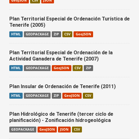
GeoJSON
CSV
JSON
Plan Territorial Especial de Ordenación Turística de
Tenerife (2005)
HTML
GEOPACKAGE
ZIP
CSV
GeoJSON
Plan Territorial Especial de Ordenación de la
Actividad Ganadera de Tenerife (2007)
HTML
GEOPACKAGE
GeoJSON
CSV
ZIP
Plan Insular de Ordenación de Tenerife (2011)
HTML
GEOPACKAGE
ZIP
GeoJSON
CSV
Plan Hidrológico de Tenerife (tercer ciclo de
planificación) - Zonificación hidrogeológica
GEOPACKAGE
GeoJSON
JSON
CSV