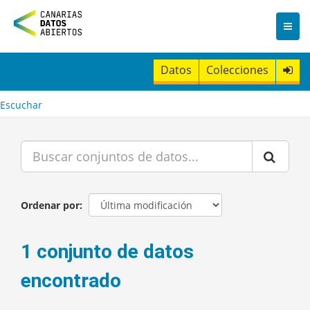
I
r
a
l
c
Datos
Colecciones
o
n
t
Escuchar
e
n
i
d
o
Ordenar por
1 conjunto de datos
encontrado