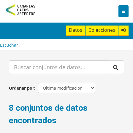
I
r
a
l
c
Datos
Colecciones
o
n
t
Escuchar
e
n
i
d
o
Ordenar por
8 conjuntos de datos
encontrados