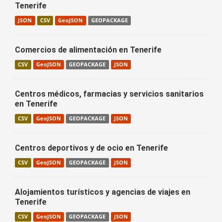
Tenerife
JSON
CSV
GeoJSON
GEOPACKAGE
Comercios de alimentación en Tenerife
CSV
GeoJSON
GEOPACKAGE
JSON
Centros médicos, farmacias y servicios sanitarios
en Tenerife
CSV
GeoJSON
GEOPACKAGE
JSON
Centros deportivos y de ocio en Tenerife
CSV
GeoJSON
GEOPACKAGE
JSON
Alojamientos turísticos y agencias de viajes en
Tenerife
CSV
GeoJSON
GEOPACKAGE
JSON