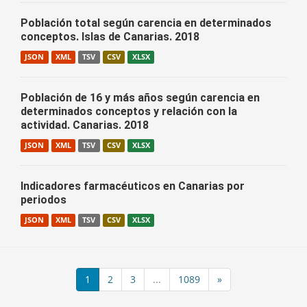
Población total según carencia en determinados
conceptos. Islas de Canarias. 2018
JSON
XML
TSV
CSV
XLSX
Población de 16 y más años según carencia en
determinados conceptos y relación con la
actividad. Canarias. 2018
JSON
XML
TSV
CSV
XLSX
Indicadores farmacéuticos en Canarias por
periodos
JSON
XML
TSV
CSV
XLSX
1
2
3
...
1089
»