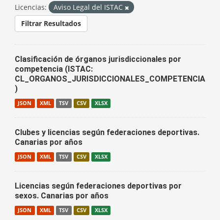
Licencias:
Aviso Legal del ISTAC
Filtrar Resultados
Clasificación de órganos jurisdiccionales por
competencia (ISTAC:
CL_ORGANOS_JURISDICCIONALES_COMPETENCIA
)
JSON
XML
TSV
CSV
XLSX
Clubes y licencias según federaciones deportivas.
Canarias por años
JSON
XML
TSV
CSV
XLSX
Licencias según federaciones deportivas por
sexos. Canarias por años
JSON
XML
TSV
CSV
XLSX