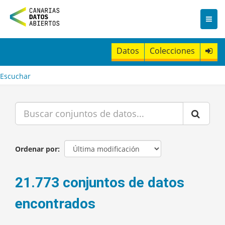
I
r
a
l
c
Datos
Colecciones
o
n
t
Escuchar
e
n
i
d
o
Ordenar por
21.773 conjuntos de datos
encontrados