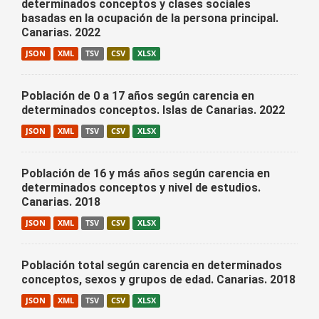
determinados conceptos y clases sociales
basadas en la ocupación de la persona principal.
Canarias. 2022
JSON
XML
TSV
CSV
XLSX
Población de 0 a 17 años según carencia en
determinados conceptos. Islas de Canarias. 2022
JSON
XML
TSV
CSV
XLSX
Población de 16 y más años según carencia en
determinados conceptos y nivel de estudios.
Canarias. 2018
JSON
XML
TSV
CSV
XLSX
Población total según carencia en determinados
conceptos, sexos y grupos de edad. Canarias. 2018
JSON
XML
TSV
CSV
XLSX